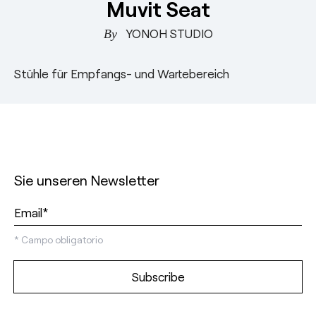
Muvit Seat
Stühle für Empfangs- und Wartebereich
esPattio
Showrooms
YONOH STUDIO
Kontakt
Herzlich
willkommen!
Kontakt
Stühle für Empfangs- und Wartebereich
EN
ES
FR
DE
Sie unseren Newsletter
*
Campo obligatorio