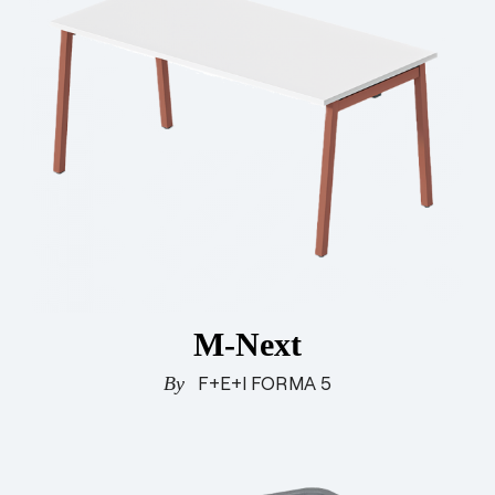
Beistelltische
Tische für Besprechungsräume und Konferenzräume
M-Next
F+E+I FORMA 5