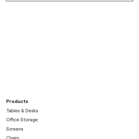
Discover our
showrooms
Products
Tables & Desks
Office Storage
Screens
Chairs