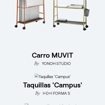
Responsabilidad social
esPattio
esPattio
Nuestros Showrooms
Empleo
Contacto
Contacto
EN
ES
FR
DE
Carro MUVIT
YONOH STUDIO
Taquillas 'Campus'
I+D+I FORMA 5