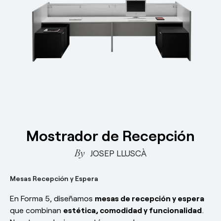
Mesas de reunión y colaboración
Responsabilidad social
esPattio
Mesas Auxiliares
esPattio
Nuestros Showrooms
Mesas Recepción y Espera
Empleo
Contacto
Contacto
EN
ES
FR
DE
Mostrador de Recepción
JOSEP LLUSCÀ
Mesas Recepción y Espera
En Forma 5, diseñamos
mesas de recepción y espera
que combinan
estética, comodidad y funcionalidad
.