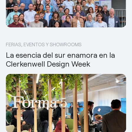
Responsabilidad social
esPattio
esPattio
Nuestros Showrooms
Empleo
Contacto
Contacto
FERIAS, EVENTOS Y SHOWROOMS
La esencia del sur enamora en la
EN
ES
FR
DE
Clerkenwell Design Week