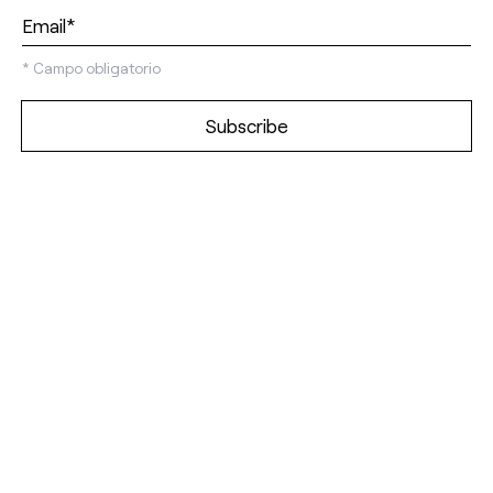
*
Campo obligatorio
Discover our
showrooms