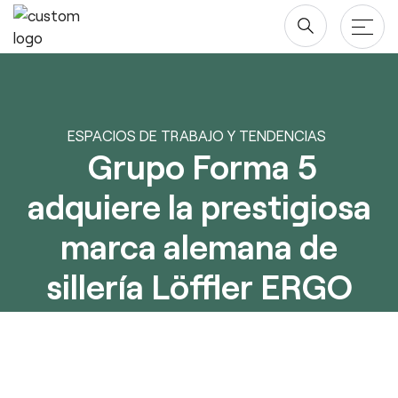
Saltar
al
contenido
Productos
ESPACIOS DE TRABAJO Y TENDENCIAS
Mesas
Grupo Forma 5
Proyectos
Almacenaje
adquiere la prestigiosa
Compañía
Paneles Separadores
marca alemana de
Blog y newsroom
Descargas
Sillas
sillería Löffler ERGO
Diseñadores
Descargas
Acuerdo Marco
Quiénes somos
Revit/BIM
Área Privada
Marketing
4 de noviembre de 2025
Sostenibilidad ♻️
Ergonomía