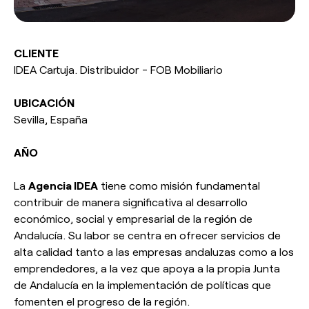
Responsabilidad social
esPattio
esPattio
Nuestros Showrooms
CLIENTE
IDEA Cartuja. Distribuidor - FOB Mobiliario
Empleo
Contacto
Contacto
UBICACIÓN
Sevilla, España
EN
ES
FR
DE
AÑO
La
Agencia IDEA
tiene como misión fundamental
contribuir de manera significativa al desarrollo
económico, social y empresarial de la región de
Andalucía. Su labor se centra en ofrecer servicios de
alta calidad tanto a las empresas andaluzas como a los
emprendedores, a la vez que apoya a la propia Junta
de Andalucía en la implementación de políticas que
fomenten el progreso de la región.