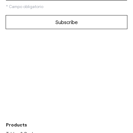
*
Campo obligatorio
Discover our
showrooms
Products