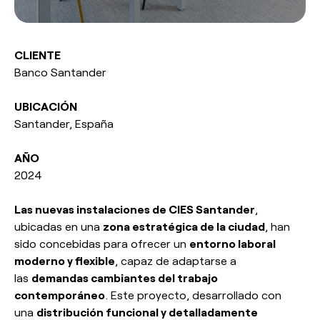
Responsabilidad social
esPattio
esPattio
Nuestros Showrooms
CLIENTE
Banco Santander
Empleo
Contacto
Contacto
UBICACIÓN
Santander, España
EN
ES
FR
DE
AÑO
2024
Las nuevas instalaciones de CIES Santander
,
ubicadas en una
zona estratégica de la ciudad
, han
sido concebidas para ofrecer un
entorno laboral
moderno y flexible
, capaz de adaptarse a
las
demandas cambiantes del trabajo
contemporáneo
. Este proyecto, desarrollado con
una
distribución funcional y detalladamente