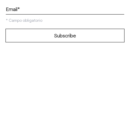
*
Campo obligatorio
Discover our
showrooms