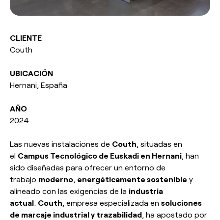
Responsabilidad social
esPattio
esPattio
Nuestros Showrooms
CLIENTE
Couth
Empleo
Contacto
Contacto
UBICACIÓN
Hernani, España
EN
ES
FR
DE
AÑO
2024
Las nuevas instalaciones de
Couth
, situadas en
el
Campus Tecnológico de Euskadi en Hernani
, han
sido diseñadas para ofrecer un entorno de
trabajo
moderno
,
energéticamente sostenible
y
alineado con las exigencias de la
industria
actual
.
Couth
, empresa especializada en
soluciones
de marcaje industrial y trazabilidad
, ha apostado por