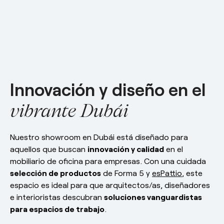
Responsabilidad social
esPattio
esPattio
Nuestros Showrooms
Empleo
Contacto
Contacto
Innovación y diseño en el
EN
ES
FR
DE
vibrante Dubái
Nuestro showroom en Dubái está diseñado para
aquellos que buscan
innovación y calidad
en el
mobiliario de oficina para empresas. Con una cuidada
selección de productos
de Forma 5 y
esPattio
, este
espacio es ideal para que arquitectos/as, diseñadores
e interioristas descubran
soluciones vanguardistas
para espacios de trabajo
.