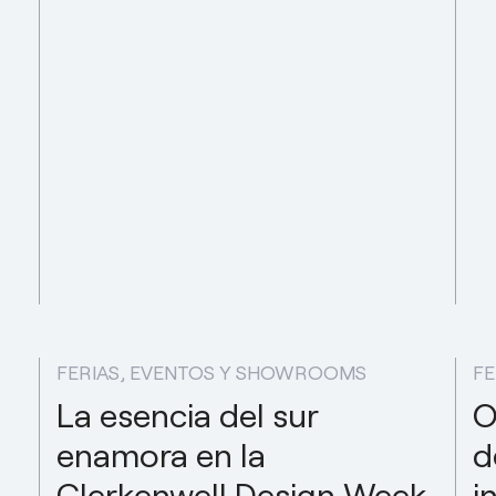
FERIAS, EVENTOS Y SHOWROOMS
FE
La esencia del sur
O
enamora en la
d
Clerkenwell Design Week
i