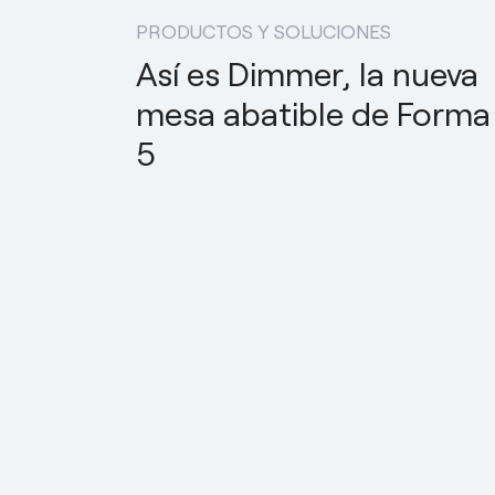
esPattio
esPattio
esPattio
PRODUCTOS Y SOLUCIONES
esPattio
esPattio
esPattio
Así es Dimmer, la nueva
mesa abatible de Forma
5