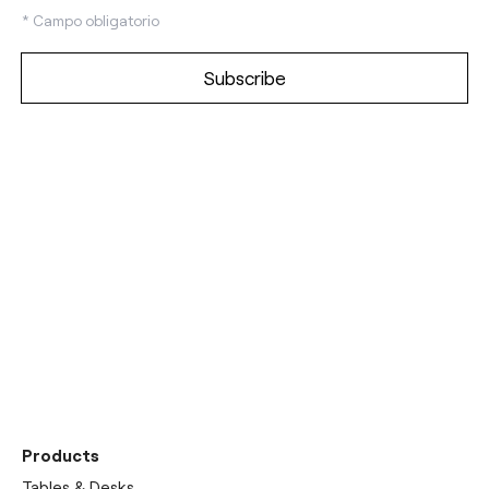
*
Campo obligatorio
Entdecken Sie unseren
Showroom
Products
Tables & Desks