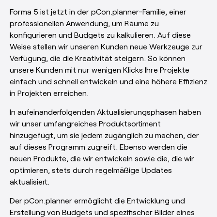
esPattio
Forma 5 ist jetzt in der pCon.planner-Familie, einer
Showrooms
professionellen Anwendung, um Räume zu
Kontakt
Herzlich
willkommen!
konfigurieren und Budgets zu kalkulieren. Auf diese
Kontakt
Weise stellen wir unseren Kunden neue Werkzeuge zur
Verfügung, die die Kreativität steigern. So können
EN
ES
FR
DE
unsere Kunden mit nur wenigen Klicks Ihre Projekte
einfach und schnell entwickeln und eine höhere Effizienz
in Projekten erreichen.
In aufeinanderfolgenden Aktualisierungsphasen haben
wir unser umfangreiches Produktsortiment
hinzugefügt, um sie jedem zugänglich zu machen, der
auf dieses Programm zugreift. Ebenso werden die
neuen Produkte, die wir entwickeln sowie die, die wir
optimieren, stets durch regelmäßige Updates
aktualisiert.
Der pCon.planner ermöglicht die Entwicklung und
Erstellung von Budgets und spezifischer Bilder eines