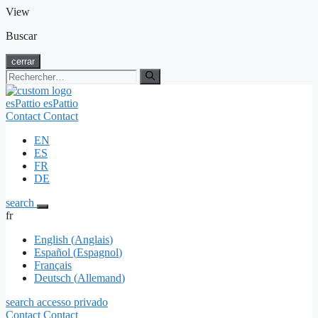
View
Aller
Buscar
au
contenu
cerrar
Rechercher :
esPattio
esPattio
Contact
Contact
EN
ES
FR
DE
search
fr
English
(
Anglais
)
Español
(
Espagnol
)
Français
Deutsch
(
Allemand
)
search
accesso privado
Contact
Contact