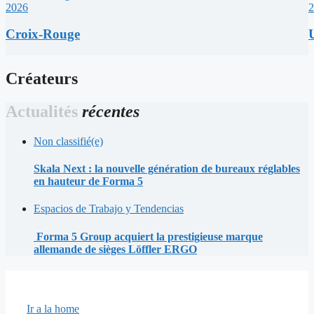
2026
2
Croix-Rouge
Créateurs
Actualités
récentes
Non classifié(e)
Skala Next : la nouvelle génération de bureaux réglables
en hauteur de Forma 5
Espacios de Trabajo y Tendencias
Forma 5 Group acquiert la prestigieuse marque
allemande de sièges Löffler ERGO
Ir a la home