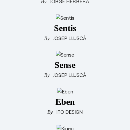
JORGE HERRERA
Siège d'auditorium
esPattio
Showrooms
Contact
Carrières
Contact
Sentis
JOSEP LLUSCÀ
EN
ES
FR
DE
Sense
JOSEP LLUSCÀ
Eben
ITO DESIGN