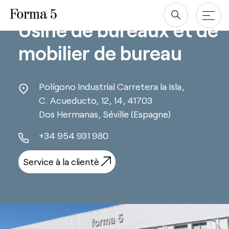
Aller
au
Usine de bureaux et de
contenu
mobilier de bureau
Produits
Polígono Industrial Carretera la Isla,
Tables et bureaux
Projets
C. Acueducto, 12, 14, 41703
Rangement
Dos Hermanas, Séville (Espagne)
Entreprise
Séparateurs
+34 954 931 980
Nos designers
Téléchargements
Chaises
À propos de nous
Service à la clientè
Revit/BIM
Développement Durable
Ergonomie
esPattio
Responsabilité Sociétale