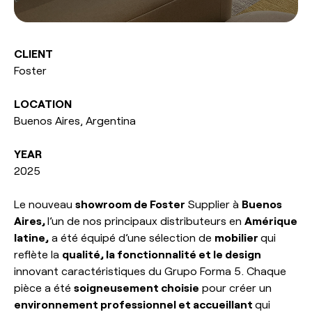
esPattio
Showrooms
Contact
Carrières
CLIENT
Contact
Foster
EN
ES
FR
DE
LOCATION
Buenos Aires, Argentina
YEAR
2025
Le nouveau
showroom de Foster
Supplier à
Buenos
Aires,
l’un de nos principaux distributeurs en
Amérique
latine,
a été équipé d’une sélection de
mobilier
qui
reflète la
qualité, la fonctionnalité et le design
innovant caractéristiques du Grupo Forma 5. Chaque
pièce a été
soigneusement choisie
pour créer un
environnement professionnel et accueillant
qui