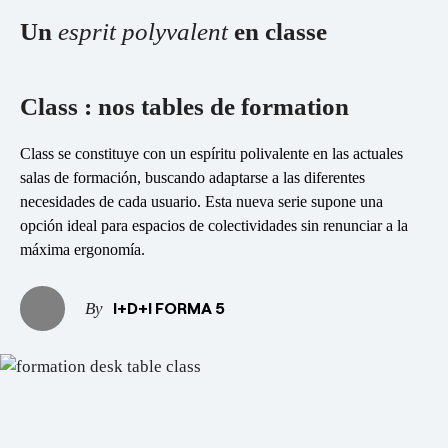
esPattio
Showrooms
Un
esprit polyvalent
en classe
Contact
Carrières
Contact
Class : nos tables de formation
EN
ES
FR
DE
Class se constituye con un espíritu polivalente en las actuales
salas de formación, buscando adaptarse a las diferentes
necesidades de cada usuario. Esta nueva serie supone una
opción ideal para espacios de colectividades sin renunciar a la
máxima ergonomía.
I+D+I FORMA 5