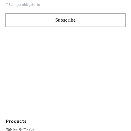
*
Campo obligatorio
Découvrez notre
showrooms
Products
Tables & Desks