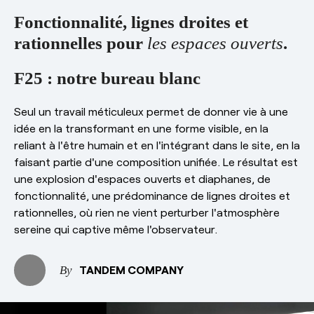
esPattio
Showrooms
Fonctionnalité, lignes droites et
Contact
rationnelles pour
les espaces ouverts
.
Carrières
Contact
F25 : notre bureau blanc
EN
ES
FR
DE
Seul un travail méticuleux permet de donner vie à une
idée en la transformant en une forme visible, en la
reliant à l'être humain et en l'intégrant dans le site, en la
faisant partie d'une composition unifiée.
Le résultat est
une explosion d'espaces ouverts et diaphanes, de
fonctionnalité, une prédominance de lignes droites et
rationnelles, où rien ne vient perturber l'atmosphère
sereine qui captive même l'observateur.
TANDEM COMPANY