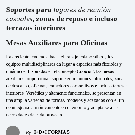
Responsabilidad social
Soportes para
lugares de reunión
esPattio
casuales
, zonas de reposo e incluso
esPattio
Nuestros Showrooms
terrazas interiores
Empleo
Contacto
Contacto
Mesas Auxiliares para Oficinas
EN
ES
FR
DE
La creciente tendencia hacia el trabajo colaborativo y los
equipos multidisciplinares da lugar a espacios más flexibles y
dinámicos. Inspiradas en el concepto
Contract
, las mesas
auxiliares proporcionan soporte en reuniones informales, zonas
de descanso, oficinas, comedores corporativos e incluso terrazas
interiores. Versátiles y altamente funcionales, se presentan en
una amplia variedad de formas, modelos y acabados con el fin
de integrarse armónicamente en el entorno y adaptarse a las
necesidades de cada proyecto.
I+D+I FORMA 5