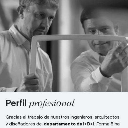
Responsabilidad social
esPattio
esPattio
Nuestros Showrooms
Empleo
Contacto
Contacto
EN
ES
FR
DE
Perfil
profesional
Gracias al trabajo de nuestros ingenieros, arquitectos
y diseñadores del
departamento de I+D+i
, Forma 5 ha