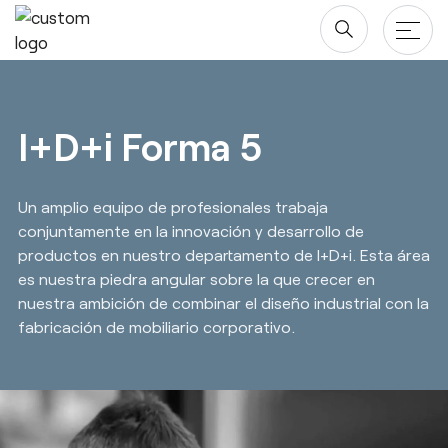
Saltar
al
contenido
Productos
I+D+i Forma 5
Mesas
Proyectos
Un amplio equipo de profesionales trabaja
Almacenaje
Compañía
conjuntamente en la innovación y desarrollo de
Paneles Separadores
productos en nuestro departamento de I+D+i. Esta área
Blog y newsroom
Descargas
es nuestra piedra angular sobre la que crecer en
Sillas
nuestra ambición de combinar el diseño industrial con la
Diseñadores
Descargas
Acuerdo Marco
fabricación de mobiliario corporativo.
Quiénes somos
Revit/BIM
Área Privada
Sostenibilidad ♻️
Ergonomía