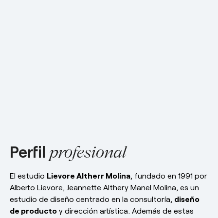
Responsabilidad social
esPattio
esPattio
Nuestros Showrooms
Empleo
Contacto
Contacto
EN
ES
FR
DE
Perfil
profesional
El estudio
Lievore Altherr Molina
, fundado en 1991 por
Alberto Lievore, Jeannette Althery Manel Molina, es un
estudio de diseño centrado en la consultoría,
diseño
de producto
y dirección artística. Además de estas