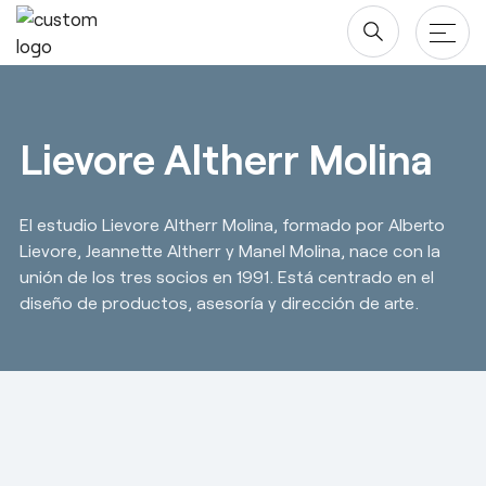
Saltar
al
contenido
Productos
Lievore Altherr Molina
Mesas
Proyectos
El estudio Lievore Altherr Molina, formado por Alberto
Almacenaje
Compañía
Lievore, Jeannette Altherr y Manel Molina, nace con la
Paneles Separadores
unión de los tres socios en 1991. Está centrado en el
Blog y newsroom
Descargas
diseño de productos, asesoría y dirección de arte.
Sillas
Diseñadores
Descargas
Acuerdo Marco
Quiénes somos
Revit/BIM
Área Privada
Sostenibilidad ♻️
Ergonomía