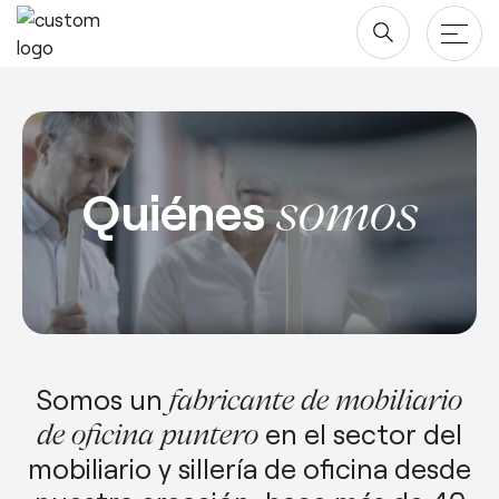
Saltar
Productos
al
contenido
Quiénes
Mesas
somos
Proyectos
Almacenaje
Compañía
Paneles Separadores
Blog y newsroom
Descargas
Sillas
Diseñadores
Descargas
Acuerdo Marco
Somos un
Quiénes somos
fabricante de mobiliario
Revit/BIM
Área Privada
en el sector del
de oficina puntero
Sostenibilidad ♻️
mobiliario y sillería de oficina desde
Ergonomía