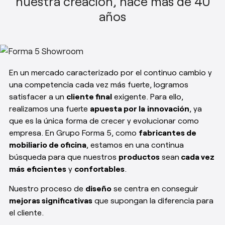
nuestra creación, hace más de 40
Responsabilidad social
años
esPattio
esPattio
Nuestros Showrooms
Empleo
Contacto
Contacto
En un mercado caracterizado por el continuo cambio y
una competencia cada vez más fuerte, logramos
EN
ES
FR
DE
satisfacer a un
cliente final
exigente. Para ello,
realizamos una fuerte
apuesta por la
innovación
, ya
que es la única forma de crecer y evolucionar como
empresa. En Grupo Forma 5, como
fabricantes de
mobiliario de oficina
, estamos en una continua
búsqueda para que nuestros
productos
sean
cada vez
más
eficientes
y
confortables
.
Nuestro proceso de
diseño
se centra en conseguir
mejoras significativas
que supongan la diferencia para
el cliente.