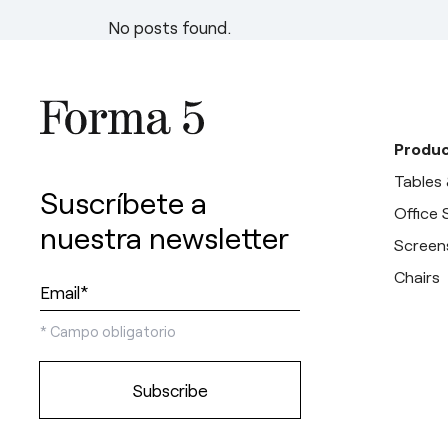
esPattio
esPattio
esPattio
No posts found.
esPattio
esPattio
esPattio
Produc
Tables
Suscríbete a
Office
nuestra newsletter
Screen
Chairs
*
Campo obligatorio