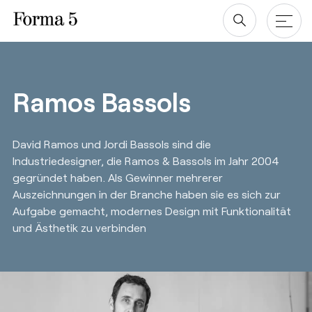
Zum
Inhalt
springen
Produkte
Ramos Bassols
Tische
Alle projekte
David Ramos und Jordi Bassols sind die
Stauraum für das Büro
Unternehmen
Industriedesigner, die Ramos & Bassols im Jahr 2004
Stühle
gegründet haben. Als Gewinner mehrerer
Designer
Downloads
Auszeichnungen in der Branche haben sie es sich zur
Aufgabe gemacht, modernes Design mit Funktionalität
Über
uns
Revit/BIM
und Ästhetik zu verbinden
Nachhaltigkeit ♻️
Ergonomie
esPattio
Soziale Verantwortung