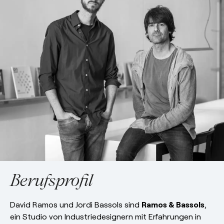
esPattio
Showrooms
Kontakt
Herzlich
willkommen!
Kontakt
EN
ES
FR
DE
Berufsprofil
David Ramos und Jordi Bassols sind
Ramos & Bassols
,
ein Studio von Industriedesignern mit Erfahrungen in