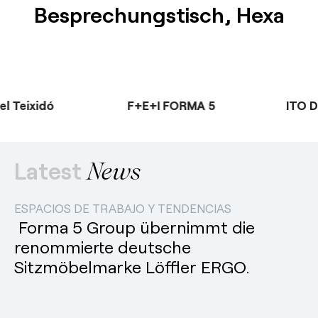
Besprechungstisch, Hexa
l Teixidó
F+E+I FORMA 5
ITO D
Latest
News
ESPACIOS DE TRABAJO Y TENDENCIAS
Forma 5 Group übernimmt die
renommierte deutsche
Sitzmöbelmarke Löffler ERGO.