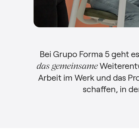
esPattio
esPattio
esPattio
esPattio
Bei Grupo Forma 5 geht es
Weiterentw
das gemeinsame
Arbeit im Werk und das Pro
schaffen, in d