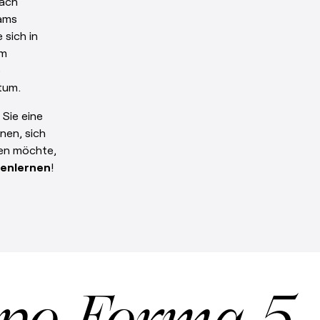
nach
eams
 sich in
Im
e
um.
 Sie eine
nen, sich
ten möchte,
nenlernen
!
po Forma 5