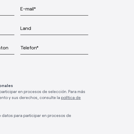
E-mail*
Land
nton
Telefon*
onales
participar en procesos de selección. Para más
ento y sus derechos, consulte la
política de
e datos para participar en procesos de