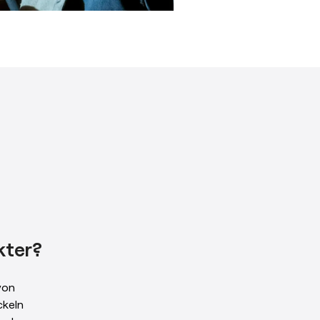
kter?
von
ckeln