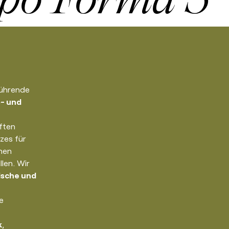
führende
o- und
ften
zes für
hen
len. Wir
sche und
e
k
,