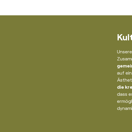
Kul
Unsere
Zusamm
gemein
auf ein
Ästhet
die kr
dass es
ermögl
dynami