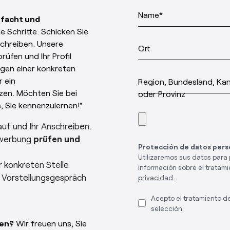
Name*
nfacht und
se Schritte: Schicken Sie
schreiben. Unsere
Ort
üfen und Ihr Profil
ngen einer konkreten
r ein
Region, Bundesland, Ka
zen. Möchten Sie bei
oder Provinz
, Sie kennenzulernen!“
auf und Ihr Anschreiben.
ewerbung
prüfen und
Protección de datos pers
Utilizaremos sus datos para 
r konkreten Stelle
información sobre el tratami
in Vorstellungsgespräch
privacidad.
Acepto el tratamiento d
selección.
ten?
Wir freuen uns, Sie