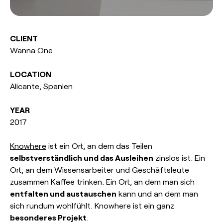
esPattio
Showrooms
Kontakt
Herzlich
willkommen!
CLIENT
Kontakt
Wanna One
EN
ES
FR
DE
LOCATION
Alicante, Spanien
YEAR
2017
Knowhere
ist ein Ort, an dem das Teilen
selbstverständlich und das Ausleihen
zinslos ist. Ein
Ort, an dem Wissensarbeiter und Geschäftsleute
zusammen Kaffee trinken. Ein Ort, an dem man sich
entfalten und austauschen
kann und an dem man
sich rundum wohlfühlt. Knowhere ist ein ganz
besonderes Projekt
.