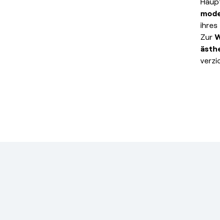
Haupt
mode
ihres
Zur
W
ästh
verzi