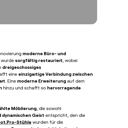
Renovierung
moderne Büro- und
e wurde
sorgfältig restauriert
, wobei
in
dreigeschossiges
afft eine
einzigartige Verbindung zwischen
art
. Eine
moderne Erweiterung
auf dem
n
hinzu und schafft so
hervorragende
ählte Möblierung
, die sowohl
d dynamischen Geist
entspricht, den die
ot.Pro-Stühle
wurden für die