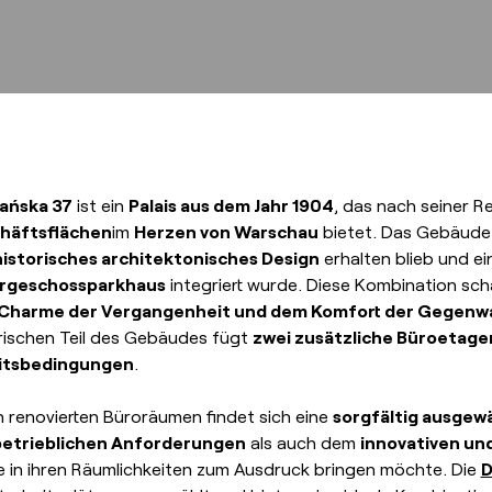
ańska 37
ist ein
Palais aus dem Jahr 1904
, das nach seiner 
häftsflächen
im
Herzen von Warschau
bietet. Das Gebäud
historisches architektonisches Design
erhalten blieb und e
rgeschossparkhaus
integriert wurde. Diese Kombination sch
Charme der Vergangenheit und dem Komfort der Gegenw
rischen Teil des Gebäudes fügt
zwei zusätzliche Büroetage
itsbedingungen
.
n renovierten Büroräumen findet sich eine
sorgfältig ausgew
betrieblichen Anforderungen
als auch dem
innovativen un
 in ihren Räumlichkeiten zum Ausdruck bringen möchte. Die
D