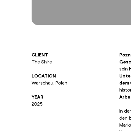
CLIENT
Pozn
The Shire
Gesc
sein
LOCATION
Unte
Warschau, Polen
dem 
histo
YEAR
Arbe
2025
In de
den
Marke