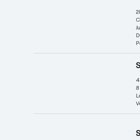
2
C
J
D
P
4
8
L
V
S