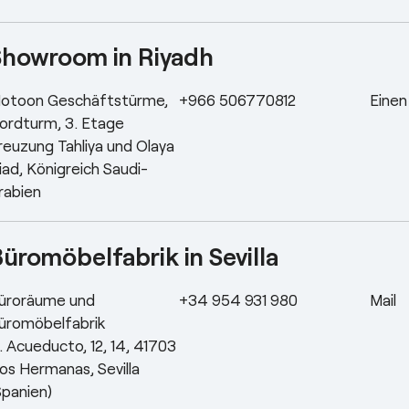
Showroom in Riyadh
otoon Geschäftstürme,
+966 506770812
Einen
ordturm, 3. Etage
reuzung Tahliya und Olaya
iad, Königreich Saudi-
rabien
üromöbelfabrik in Sevilla
üroräume und
+34 954 931 980
Mail
üromöbelfabrik
. Acueducto, 12, 14, 41703
os Hermanas, Sevilla
Spanien)