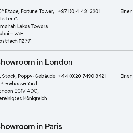
0º Etage, Fortune Tower,
+971 (0)4 431 3201
Einen
luster C
umeirah Lakes Towers
ubai – VAE
ostfach 112791
Showroom in London
. Stock, Poppy-Gebäude
+44 (0)20 7490 8421
Einen
 Brewhouse Yard
ondon EC1V 4DG,
ereinigtes Königreich
howroom in Paris