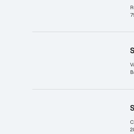
R
7
V
B
C
2