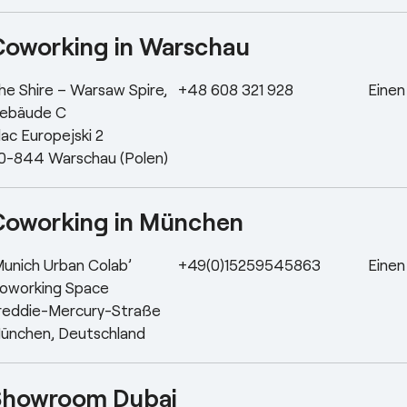
Coworking in Warschau
he Shire – Warsaw Spire,
+48 608 321 928
Einen
ebäude C
lac Europejski 2
0-844 Warschau (Polen)
Coworking in München
Munich Urban Colab’
+49(0)15259545863
Einen
oworking Space
reddie-Mercury-Straße
ünchen, Deutschland
Showroom Dubai