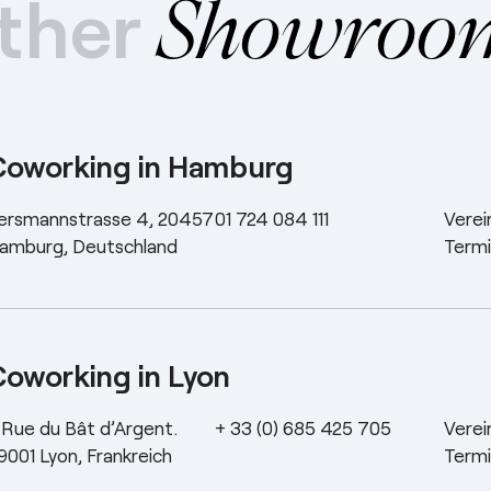
ther
Showroo
Coworking in Hamburg
ersmannstrasse 4, 20457
01 724 084 111
Verei
amburg, Deutschland
Termi
oworking in Lyon
 Rue du Bât d’Argent.
+ 33 (0) 685 425 705
Verei
9001 Lyon, Frankreich
Termi