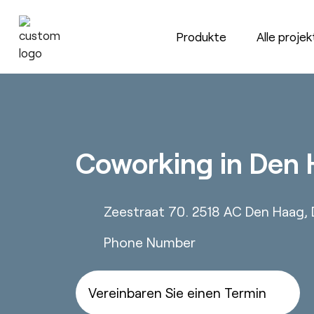
Zum
Inhalt
Produkte
Alle proje
springen
Tische
Designer
Stauraum für das Büro
Über
uns
Stühle
Nachhaltigkeit ♻️
Coworking in Den
Ergonomie
Soziale Verantwortung
Zeestraat 70. 2518 AC Den Haag, 
Showrooms
Phone Number
Herzlich
willkommen!
Vereinbaren Sie einen Termin