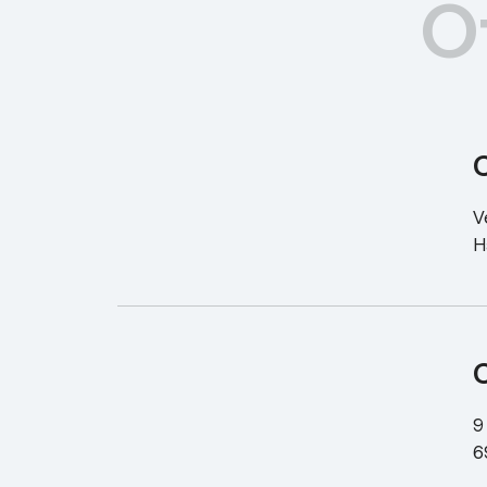
O
V
H
C
9
6