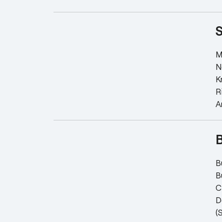
M
N
K
R
A
B
B
B
C
D
(