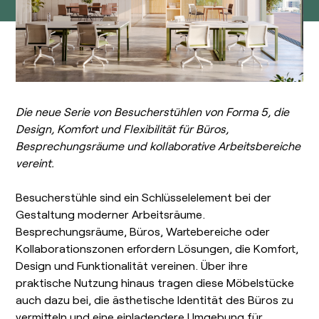
esPattio
Showrooms
Kontakt
Herzlich
willkommen!
Kontakt
EN
ES
FR
DE
Die neue Serie von Besucherstühlen von Forma 5, die
Design, Komfort und Flexibilität für Büros,
Besprechungsräume und kollaborative Arbeitsbereiche
vereint.
Besucherstühle sind ein Schlüsselelement bei der
Gestaltung moderner Arbeitsräume.
Besprechungsräume, Büros, Wartebereiche oder
Kollaborationszonen erfordern Lösungen, die Komfort,
Design und Funktionalität vereinen. Über ihre
praktische Nutzung hinaus tragen diese Möbelstücke
auch dazu bei, die ästhetische Identität des Büros zu
vermitteln und eine einladendere Umgebung für