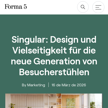
Zum
Inhalt
springen
Produkte
Singular: Design und
Tische
Alle projekte
Vielseitigkeit für die
Stauraum für das Büro
Unternehmen
neue Generation von
Stühle
Designer
Downloads
Besucherstühlen
Über
uns
Revit/BIM
Marketing
16 de März de 2026
Nachhaltigkeit ♻️
Ergonomie
esPattio
Soziale Verantwortung