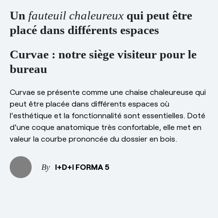
esPattio
Showrooms
Un
fauteuil chaleureux
qui peut être
Contact
placé dans différents espaces
Carrières
Contact
Curvae : notre siège visiteur pour le
bureau
EN
ES
FR
DE
Curvae se présente comme une chaise chaleureuse qui
peut être placée dans différents espaces où
l'esthétique et la fonctionnalité sont essentielles. Doté
d'une coque anatomique très confortable, elle met en
valeur la courbe prononcée du dossier en bois.
I+D+I FORMA 5